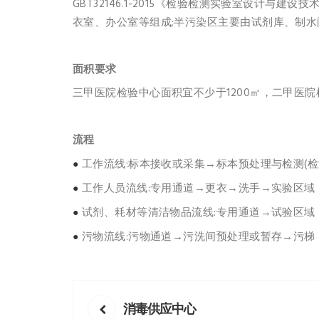
GBT32146.1-2015《检验检测实验室设
衣室、办公室等组成;半污染区主要由试剂库、制水
面积要求
三甲医院检验中心面积宜不少于1200㎡，二甲医院
流程
工作流线:标本接收或采集→标本预处理与检测(
●
工作人员流线:专用通道→更衣→洗手→实验区域
●
试剂、耗材等清洁物品流线:专用通道→试验区域
●
污物流线:污物通道→污洗间预处理或暂存→污梯
●
消毒供应中心