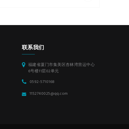
联系我们
福建省厦门市集美区杏林湾营运中心
6号楼11层02单元
0592-5710168
1152740025@qq.com