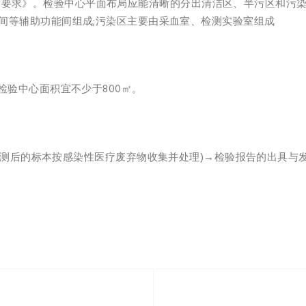
计与建设技术要求》。检验中心平面布局应能清晰的分出清洁区、半污区
间等辅助功能间组成;污染区主要由采血室、检测实验室组成
检验中心面积宜不少于800㎡。
检测后的标本按感染性医疗废弃物收集并处理)→检验报告的出具与